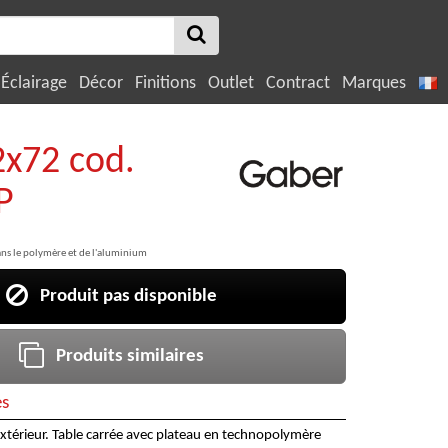
Éclairage
Décor
Finitions
Outlet
Contract
Marques
2x72 cod.
P
dans le polymère et de l'aluminium
Produit pas disponible
Produits similaires
es
'extérieur. Table carrée avec plateau en technopolymère