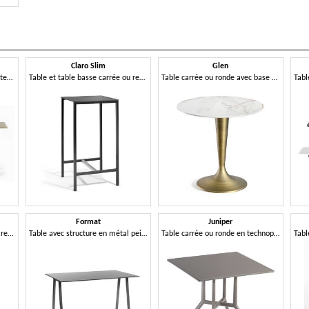
Claro Slim
Glen
Table carrée ou ronde avec plateau fixe ou rabattable en métal, avec base à 3 ou 4 branches
Table et table basse carrée ou rectangulaire avec structure en métal
Table carrée ou ronde avec base centrale
Format
Juniper
Table et table basse carrée ou rectangulaire avec structure en métal
Table avec structure en métal peint et plateau en Compactop
Table carrée ou ronde en technopolymère avec base à 3 ou 4 branches