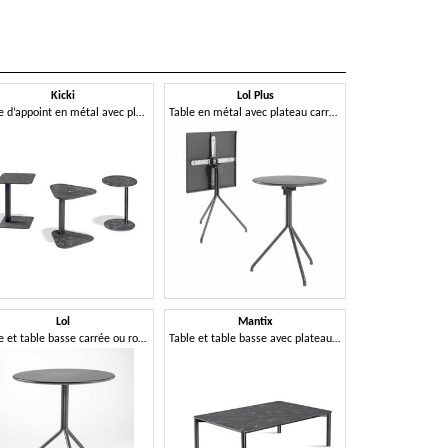
Kicki
Lol Plus
Ni
Table d’appoint en métal avec plateau en Compactop
Table en métal avec plateau carré ou rond rabattable
Lol
Mantix
Pom
Table et table basse carrée ou ronde en métal avec base à 3 ou 4 branches
Table et table basse avec plateau carré, rond ou rectangulaire