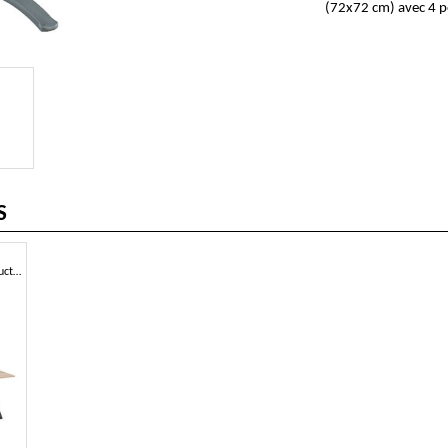
(72x72 cm) avec 4 p
S
Table carrée ou ronde avec structure à quatre pieds