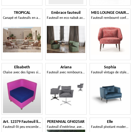
TROPICAL
Embrace fauteuil
MEG LOUNGE CHAIR 071 P
Canapé et fauteuils en aluminium et corde, pour l'extérieur
Fauteuil en eco nabuk avec matelassage hexagonal
Fauteuil rembourré confortable
Elisabeth
Ariana
Sophia
Chaise avec des lignes simples, revêtement en cuir
Fauteuil avec rembourrage doux
Fauteuil vintage de style nordique
Art. 12379 Fauteuil lit en simili cuir
PERENNIAL GF4025AR
Elle
Fauteuil-lit peu encombrant, pour hôtels, chambres d'hôtes et structures d'hébergement
Fauteuil d'extérieur, avec coussins hydrofuges
Fauteuil pivotant moderne