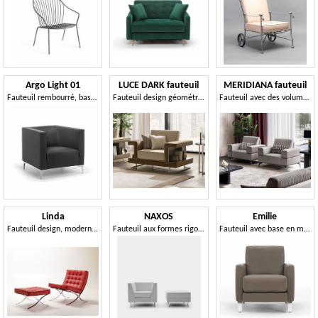
Argo Light 01
LUCE DARK fauteuil
MERIDIANA fauteuil
Fauteuil rembourré, base en acier, pour le bureau et la salle d'attente
Fauteuil design géométrique
Fauteuil avec des volumes géométriques mais doux et arrondis
Linda
NAXOS
Emilie
Fauteuil design, moderne et confortable, matelassé, pour la zone d'attente
Fauteuil aux formes rigoureuses
Fauteuil avec base en métal