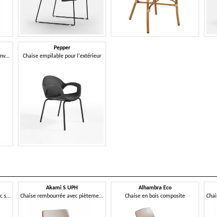
Pepper
Chaise élégante, confortable enveloppe en polypropylène, empilable
Chaise empilable pour l'extérieur
Akami S UPH
Alhambra Eco
Chaise en technopolymère avec structure métallique à 4 pieds
Chaise rembourrée avec piètement luge en métal
Chaise en bois composite