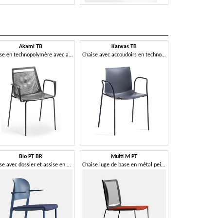
Akami TB
Kanvas TB
Chaise en technopolymère avec accoudoirs et structure métallique à 4 pieds
Chaise avec accoudoirs en technopolymère et structure en métal à quatre pieds
Bio PT BR
Multi M PT
Chaise avec dossier et assise en polypropylène recyclé et certifié
Chaise luge de base en métal peint, dossier en maille, assise en polypropylène