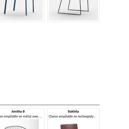
Amitha B
Bakhita
Basket
Chaise empilable en métal avec accoudoirs
Chaise empilable en technopolymère