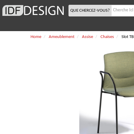
QUE CHERCEZ-VOUS?
Home
Ameublement
Assise
Chaises
Slot T