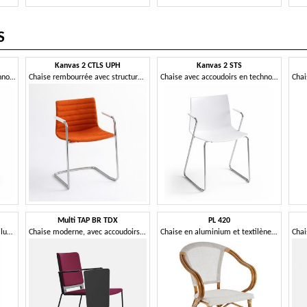
S
Kanvas 2 CTLS UPH
Kanvas 2 STS
Chaise avec accoudoirs en technopolymère et structure en métal à quatre pieds
Chaise rembourrée avec structure en métal cantilever
Chaise avec accoudoirs en technopolymère et structure luge en métal
Multi TAP BR TDX
PL 420
Chaise empilable à piètement luge avec accoudoirs en technopolymère
Chaise moderne, avec accoudoirs, piètement luge
Chaise en aluminium et textilène, dans style de bambou