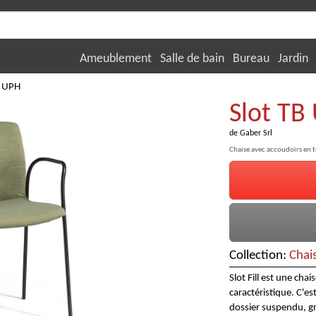
Ameublement
Salle de bain
Bureau
Jardin
B UPH
Slot TB
de
Gaber Srl
Chaise avec accoudoirs en 
Collection:
Chai
Slot Fill est une ch
caractéristique. C'es
dossier suspendu, g