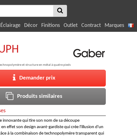
Éclairage
Décor
Finitions
Outlet
Contract
Marques
 UPH
technopolymère et structure en métal à quatre pieds
Demander prix
Produits similaires
ses
aise innovante qui tire son nom de sa découpe
t en effet son design avant-gardiste qui crée l'illusion d'un
râce à la combinaison de technopolymère transparent qui