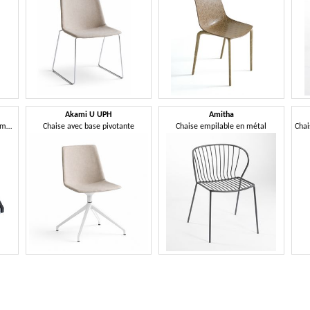
Akami U UPH
Amitha
Banc sur poutre en technopolymère
Chaise avec base pivotante
Chaise empilable en métal