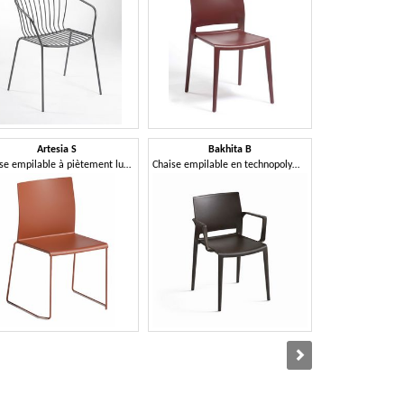
Artesia S
Bakhita B
Bask
Chaise empilable à piètement luge en technopolymère
Chaise empilable en technopolymère avec accoudoirs