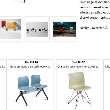
unit siège et dossier
rembourrée et avec ac
elle est empilable, p
d'environnements, du
Design Favaretto & 
Slot Fill PG
Slot Fill TC
Chaise en technopolymère avec base pivotante sur roulettes
Banc sur poutre en technopolymère
Chaise en technopolymère avec structure en treillis