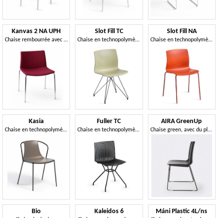
Kanvas 2 NA UPH
Slot Fill TC
Slot Fill NA
Chaise rembourrée avec structure en métal à quatre pieds
Chaise en technopolymère avec structure en treillis
Chaise en technopolymère avec structure en métal à quatre pieds
Kasia
Fuller TC
AIRA GreenUp
Chaise en technopolymère avec structure en métal à quatre pieds
Chaise en technopolymère avec structure en treillis
Chaise green, avec du plastique recyclé
Bio
Kaleidos 6
Máni Plastic 4L/ns