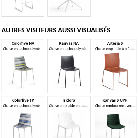
AUTRES VISITEURS AUSSI VISUALISÉS
Colorfive NA
Kanvas NA
Artesia S
Chaise en technopolymère avec structure métallique à 4 pieds
Chaise en technopolymère avec structure en métal à quatre pieds
Chaise empilable à piètement luge en technopolymère
Colorfive TP
Isidora
Kanvas S UPH
Chaise en technopolymère avec structure en technopolymère à 4 pieds
Chaise empilable en technopolymère
Chaise rembourrée avec structure luge en fil métallique