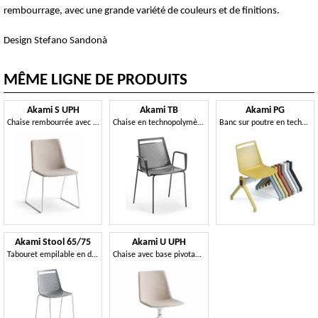
rembourrage, avec une grande variété de couleurs et de finitions.
Design Stefano Sandonà
MÊME LIGNE DE PRODUITS
Akami S UPH
Akami TB
Akami PG
Chaise rembourrée avec piètement luge en métal
Chaise en technopolymère avec accoudoirs et structure métallique à 4 pieds
Banc sur poutre en technopolymère
Akami Stool 65/75
Akami U UPH
Tabouret empilable en deux hauteurs, en technopolymère ou tapissé
Chaise avec base pivotante