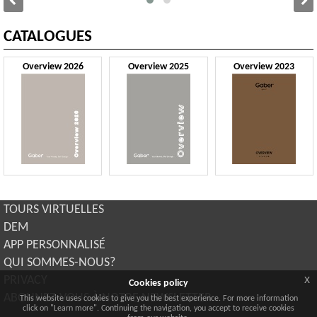
CATALOGUES
Overview 2026
Overview 2025
Overview 2023
TOURS VIRTUELLES
DEM
APP PERSONNALISÉ
QUI SOMMES-NOUS?
x
PRIVACY
Cookies policy
ABONNEZ-VOUS À NOTRE NEWSLETTER
This website uses cookies to give you the best experience. For more information
click on "Learn more". Continuing the navigation, you accept to receive cookies