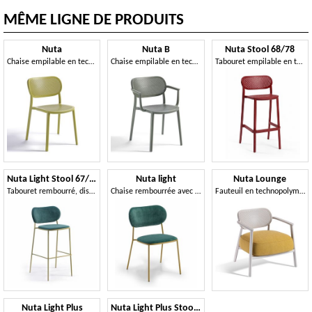
MÊME LIGNE DE PRODUITS
Nuta
Nuta B
Nuta Stool 68/78
Chaise empilable en technopolymère
Chaise empilable en technopolymère avec accoudoirs
Tabouret empilable en technopolymère, disponible en deux hauteurs
Nuta Light Stool 67/77
Nuta light
Nuta Lounge
Tabouret rembourré, disponible en deux hauteurs
Chaise rembourrée avec structure en métal à quatre pieds
Fauteuil en technopolymère avec accoudoirs et coussin intégré
Nuta Light Plus
Nuta Light Plus Stool 67/77