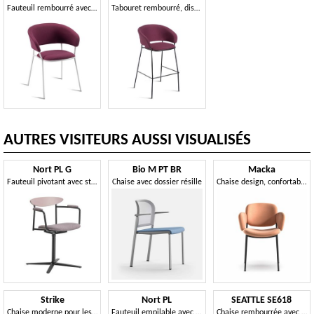
Fauteuil rembourré avec structure en métal à quatre pieds
Tabouret rembourré, disponible en deux hauteurs
AUTRES VISITEURS AUSSI VISUALISÉS
Nort PL G
Bio M PT BR
Macka
Fauteuil pivotant avec structure en métal peint
Chaise avec dossier résille
Chaise design, confortable et enveloppante
Strike
Nort PL
SEATTLE SE618
Chaise moderne pour les bars, divers certificats revêtements
Fauteuil empilable avec structure en métal peint
Chaise rembourrée avec accoudoirs