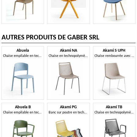
AUTRES PRODUITS DE GABER SRL
Abuela
Akami NA
Akami S UPH
Chaise empilable en technopolymère
Chaise en technopolymère avec structure métallique à 4 pieds
Chaise rembourrée avec piètement luge en métal
Abuela B
Akami PG
Akami TB
Chaise empilable en technopolymère avec accoudoirs
Banc sur poutre en technopolymère
Chaise en technopolymère avec accoudoirs et structure métallique à 4 pieds