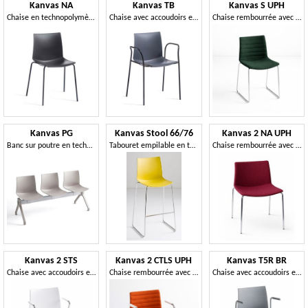
Kanvas NA
Kanvas TB
Kanvas S UPH
Chaise en technopolymère avec structure en métal à quatre pieds
Chaise avec accoudoirs en technopolymère et structure en métal à quatre pieds
Chaise rembourrée avec structure luge en fil métallique
Kanvas PG
Kanvas Stool 66/76
Kanvas 2 NA UPH
Banc sur poutre en technopolymère
Tabouret empilable en technopolymère ou tapissé, disponible en deux hauteurs
Chaise rembourrée avec structure en métal à quatre pieds
Kanvas 2 STS
Kanvas 2 CTLS UPH
Kanvas T5R BR
Chaise avec accoudoirs en technopolymère et structure luge en métal
Chaise rembourrée avec structure en métal cantilever
Chaise avec accoudoirs en technopolymère et base pivotante sur roulettes