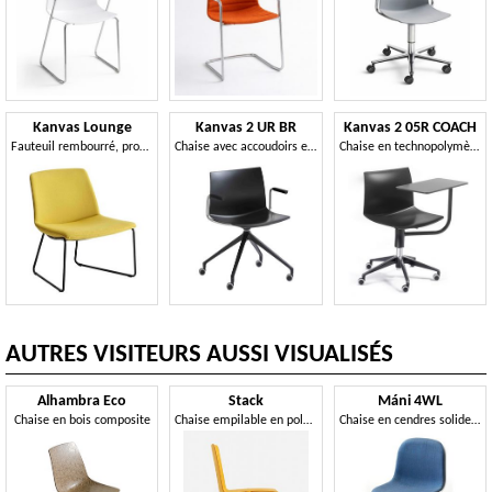
Kanvas Lounge
Kanvas 2 UR BR
Kanvas 2 05R COACH
Fauteuil rembourré, proposé avec différentes solutions de piètement
Chaise avec accoudoirs en technopolymère et base pivotante sur roulettes
Chaise en technopolymère avec tablette écritoire et base pivotante sur roulettes
AUTRES VISITEURS AUSSI VISUALISÉS
Alhambra Eco
Stack
Máni 4WL
Chaise en bois composite
Chaise empilable en polypropylène, avec coque personnalisable
Chaise en cendres solides, disponible en différentes couleurs