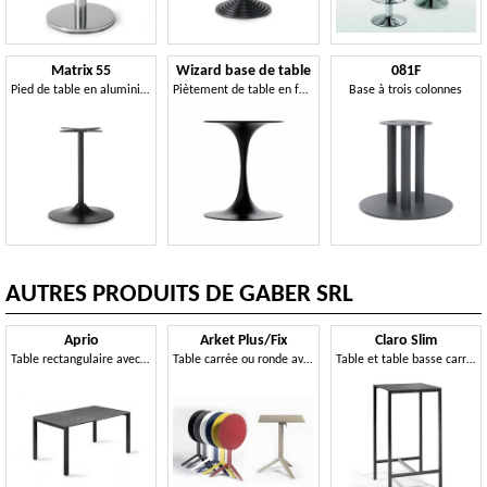
Matrix 55
Wizard base de table
081F
Pied de table en aluminium
Piètement de table en fonte de métal, design moderne et épuré
Base à trois colonnes
AUTRES PRODUITS DE GABER SRL
Aprio
Arket Plus/Fix
Claro Slim
Table rectangulaire avec structure en aluminium et plateau en Compactop
Table carrée ou ronde avec plateau fixe ou rabattable en métal, avec base à 3 ou 4 branches
Table et table basse carrée ou rectangulaire avec structure en métal