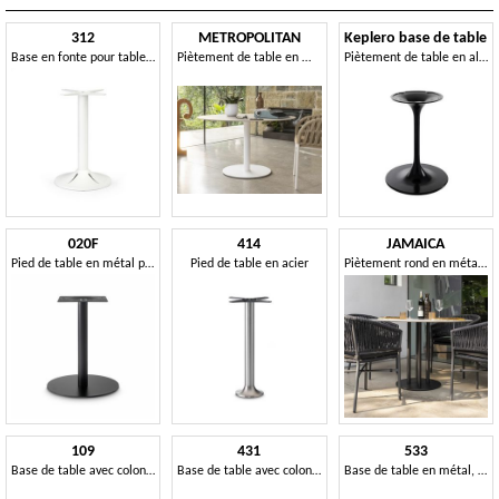
312
METROPOLITAN
Keplero base de table
Base en fonte pour tables, robuste, élégante et polyvalente
Piètement de table en métal
Piètement de table en aluminium, au design moderne
020F
414
JAMAICA
Pied de table en métal pratique
Pied de table en acier
Piètement rond en métal pour tables de bar
109
431
533
Base de table avec colonne personnalisable
Base de table avec colonne cylindrique
Base de table en métal, avec colonne mince