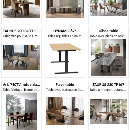
TAURUS 200 BOTTICELLA TP161
DYNAMIC 875
Ulisse table
Table fixe pour salle à manger moderne
Tables réglables en hauteur avec système électrique
Table avec pieds en acier courbés en spirale
Art. 710TV Industrial Vintage Table
Flave table
TAURUS 230 TP167
Table Vintage, freme en métal avec effet rouille
Table avec plateau en ébène, avec décoration artistique
Table à manger rectangulaire