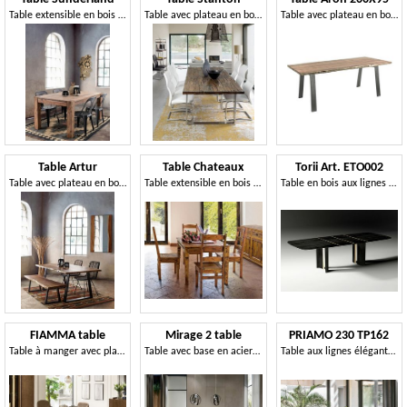
Table extensible en bois de sheesham
Table avec plateau en bois recyclé et verre
Table avec plateau en bois à bords irréguliers
Table Artur
Table Chateaux
Torii Art. ETO002
Table avec plateau en bois d'acacia
Table extensible en bois d'acacia
Table en bois aux lignes épurées et sculpturales
FIAMMA table
Mirage 2 table
PRIAMO 230 TP162
Table à manger avec plateau fixe en bois
Table avec base en acier profilé
Table aux lignes élégantes et épurées