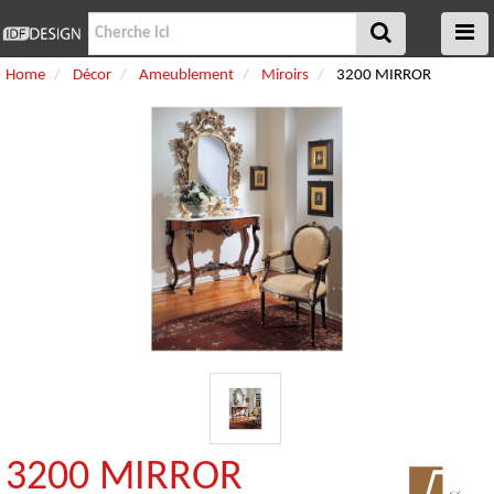
Home
Décor
Ameublement
Miroirs
3200 MIRROR
3200 MIRROR