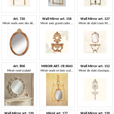
Art. 720
Wall Mirror art. 156
Wall Mirror art. 127
Miroir ovale avec des décorations florales sur le dessus
Miroir avec grand cadre orné de feuilles
Miroir de style Louis XV, pour les entrées et salles de séjour
Art. 806
MIROIR ART. CR 0043
Wall Mirror art. 152
Miroir rond sculpté
Miroir ovale en bois sculpté pour les hôtels de luxe
Miroir de style classique, avec cadre décoré
Wall Mirror art. 120
Miroir art. 177
Wall Mirror art. 139