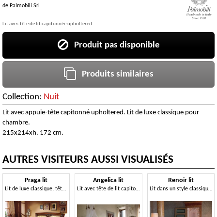
de
Palmobili Srl
Lit avec tête de lit capitonnée upholtered
Produit pas disponible
Produits similaires
Collection:
Nuit
Lit avec appuie-tête capitonné upholtered. Lit de luxe classique pour
chambre.
215x214xh. 172 cm.
AUTRES VISITEURS AUSSI VISUALISÉS
Praga lit
Angelica lit
Renoir lit
Lit de luxe classique, tête de lit tuftée rembourrés
Lit avec tête de lit capitonnée et un cadre précieux sculpté
Lit dans un style classique, finition argent, pour les hôtels