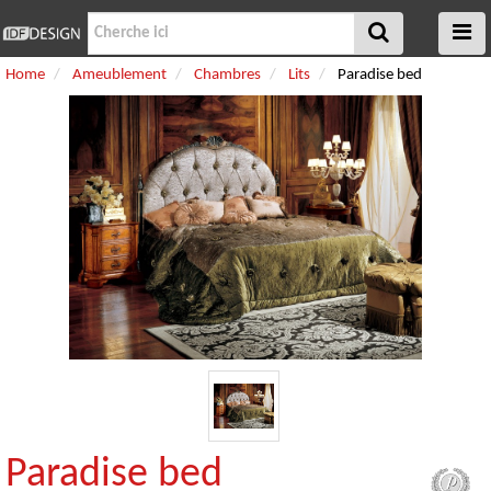
Home
Ameublement
Chambres
Lits
Paradise bed
Paradise bed