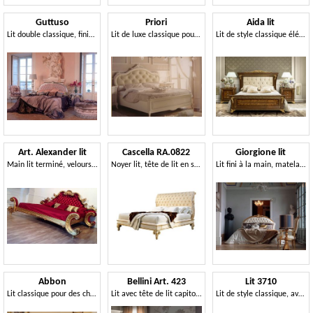
Guttuso
Priori
Aida lit
Lit double classique, finition argent, pour chambre
Lit de luxe classique pour les hôtels, les décorations de feuilles d'argent
Lit de style classique élégant
Art. Alexander lit
Cascella RA.0822
Giorgione lit
Main lit terminé, velours matelassé, chambre de luxe
Noyer lit, tête de lit en soie matelassée, pour stile classique
Lit fini à la main, matelassé, décorations de feuilles d'or
Abbon
Bellini Art. 423
Lit 3710
Lit classique pour des chambres d'hôtel, de style Louis XV
Lit avec tête de lit capitonnée
Lit de style classique, avec tête de lit sculptée