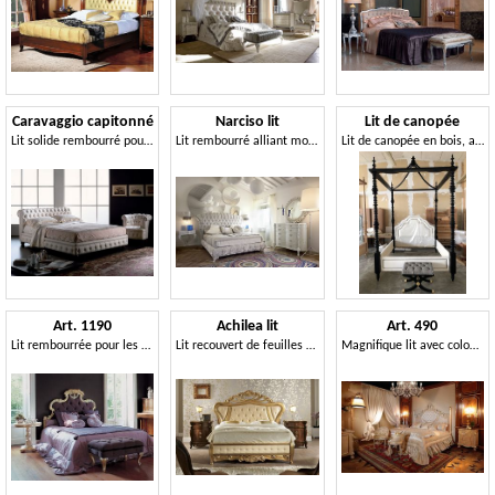
Caravaggio capitonné
Narciso lit
Lit de canopée
Lit solide rembourré pour hôtel classique de luxe
Lit rembourré alliant modernité et tradition
Lit de canopée en bois, avec tête de lit rembourrée
Art. 1190
Achilea lit
Art. 490
Lit rembourrée pour les chambres de style classique
Lit recouvert de feuilles d'or, avec une tête de lit capitonnée
Magnifique lit avec colonnes sculptées