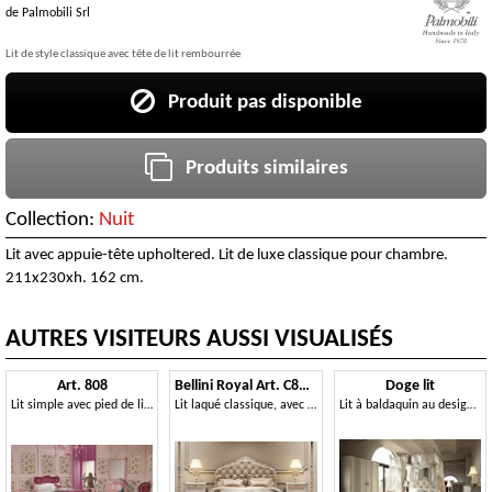
de
Palmobili Srl
Lit de style classique avec tête de lit rembourrée
Produit pas disponible
Produits similaires
Collection:
Nuit
Lit avec appuie-tête upholtered. Lit de luxe classique pour chambre.
211x230xh. 162 cm.
AUTRES VISITEURS AUSSI VISUALISÉS
Art. 808
Bellini Royal Art. C8423-L
Doge lit
Lit simple avec pied de lit matelassé, avec sculptures originales
Lit laqué classique, avec tête de lit capitonnée
Lit à baldaquin au design traditionnel