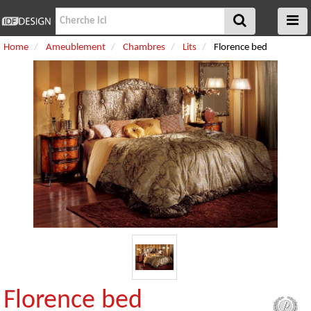
Home
Ameublement
Chambres
Lits
Florence bed
Florence bed