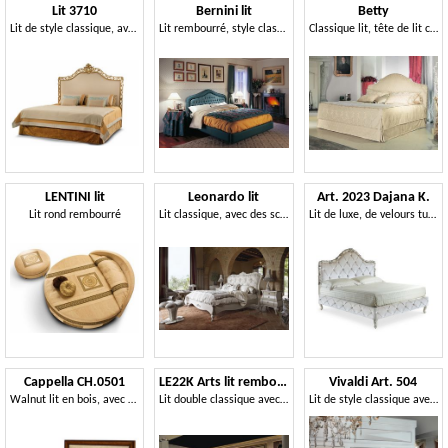
Lit 3710
Bernini lit
Betty
Lit de style classique, avec tête de lit sculptée
Lit rembourré, style classique
Classique lit, tête de lit capitonnée, à l'hôtel de luxe
LENTINI lit
Leonardo lit
Art. 2023 Dajana K.
Lit rond rembourré
Lit classique, avec des sculptures en argent
Lit de luxe, de velours tufté, style classique sculpté à la main
Cappella CH.0501
LE22K Arts lit rembourrée
Vivaldi Art. 504
Walnut lit en bois, avec tête de lit en cuir écologique
Lit double classique avec tête de lit rembourrée
Lit de style classique avec finition argentée