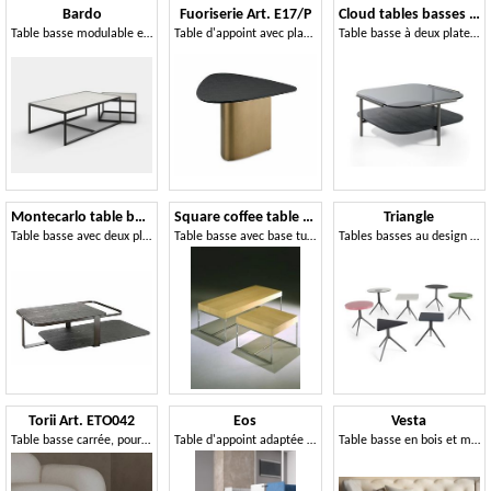
Bardo
Fuoriserie Art. E17/P
Cloud tables basses carrées
Table basse modulable en métal peint, avec plateau personnalisable
Table d'appoint avec plateau laqué et base en métal laiton bruni
Table basse à deux plateaux
Montecarlo table basse
Square coffee table - bench
Triangle
Table basse avec deux plateaux
Table basse avec base tubulaire, pour la réception
Tables basses au design unique et raffiné
Torii Art. ETO042
Eos
Vesta
Table basse carrée, pour le salon
Table d'appoint adaptée aux canapés et poufs
Table basse en bois et métal, design minimaliste