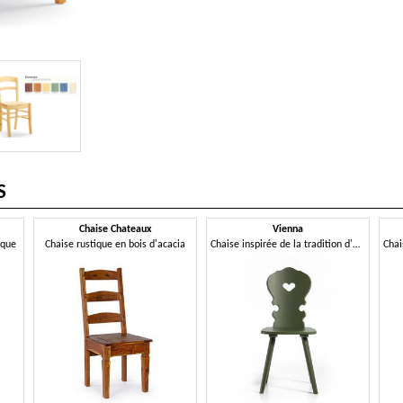
S
Chaise Chateaux
Vienna
ique
Chaise rustique en bois d'acacia
Chaise inspirée de la tradition d'Europe centrale