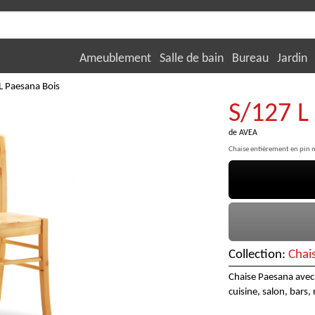
Ameublement
Salle de bain
Bureau
Jardin
L Paesana Bois
S/127 L
de
AVEA
Chaise entièrement en pin m
Collection:
Chai
Chaise Paesana avec 
cuisine, salon, bars,