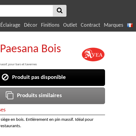
Éclairage
Décor
Finitions
Outlet
Contract
Marques
 Paesana Bois
assif, pour bars et tavernes
Produit pas disponible
Produits similaires
ses
siège en bois. Entièrement en pin massif. Idéal pour
 restaurants.