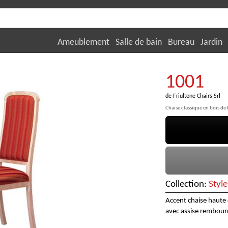
Ameublement
Salle de bain
Bureau
Jardin
1001
de
Friultone Chairs Srl
Chaise classique en bois de 
Collection:
Style
Accent chaise haute 
avec assise rembourré