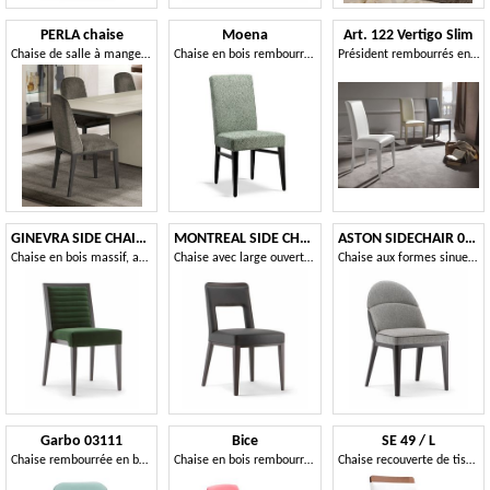
PERLA chaise
Moena
Art. 122 Vertigo Slim
Chaise de salle à manger rembourrée, avec pieds en bois
Chaise en bois rembourrée
Président rembourrés en cuir, les jambes en bois dans la finition correspondant
GINEVRA SIDE CHAIR 031 S
MONTREAL SIDE CHAIR 024 S
ASTON SIDECHAIR 062 S
Chaise en bois massif, avec assise et dossier rembourrés
Chaise avec large ouverture à l'arrière
Chaise aux formes sinueuses
Garbo 03111
Bice
SE 49 / L
Chaise rembourrée en bois massif, avec siège ceinturé
Chaise en bois rembourrée, élégante et robuste
Chaise recouverte de tissu, cadre en bois, pour les bars