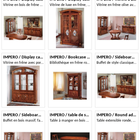
Vitrine en bois de frêne artisanal
Vitrine de luxe en frêne, style classique
Vitrine en frêne olive avec 2 portes en verre
IMPERO / Display cabinet with 3 doors B
IMPERO / Bookcase with 2 doors
IMPERO / Sideboard with 4 doors
Vitrine en frêne avec portes en verre, style classique
Bibliothèque en frêne ronce, style classique de luxe
Buffet de style classique, en bois avec des finitions en or
IMPERO / Sideboard with 3 doors
IMPERO / table de salle à manger avec pied B
IMPERO / Round adjustable table
Buffet en bois massif, fait main
Table à manger en bois de frêne, de style classique
Table extensible ronde, en bois massif