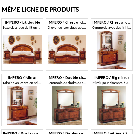
MÊME LIGNE DE PRODUITS
IMPERO / Lit double
IMPERO / Chest of drawers
IMPERO / Chest of drawers
Luxe classique de lit en bois, pour les châteaux
Chevet de luxe classique, avec des sculptures, des Chambres
Commode avec des finitions de luxe, style classique
IMPERO / Mirror
IMPERO / Double chest with 6 drawers
IMPERO / Big mirror
Miroir avec cadre en bois sculpté, style classique
Commode de tiroirs de style classique, en loupe de frêne
Miroir pour chambre à coucher, avec cadre en bois
IMPERO / Display cabinet with 3 doors
IMPERO / Display cabinet with 2 doors
IMPERO / vitrine à 2 portes B