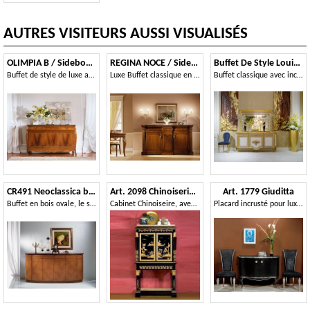
AUTRES VISITEURS AUSSI VISUALISÉS
OLIMPIA B / Sideboard with 3 doors
REGINA NOCE / Sideboard
Buffet De Style Louis XVI 1440
Buffet de style de luxe avec 3 portes, pour Salotti
Luxe Buffet classique en bois massif, pour le salon
Buffet classique avec incrustations florales
CR491 Neoclassica buffet
Art. 2098 Chinoiserie Luigi XV
Art. 1779 Giuditta
Buffet en bois ovale, le style de luxe classique
Cabinet Chinoiseire, avec deux portes, décoré à la main
Placard incrusté pour luxueuse salle à manger