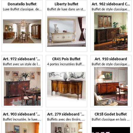
Donatello buffet
Liberty buffet
Art. 962 sideboard Carlo X
Luxe Buffet classique, des incrustations et des sculptures faites à la main, plateau en verre
Buffet de luxe dans un style classique, en bois décoré à la main, adapté pour la décoration des entrées et salles à manger
Buffet de style classique, marqueterie, pour le salon
Art. 972 sideboard '700 Siciliano
CR41 Pois Buffet
Art. 910 sideboard
Buffet avec un style de luxe classique, en bois sculpté, pour salon
4 portes incrustées Buffet, dans un style classique, pour le salon
Buffet de style classique, en bois de noyer, de salle à manger
Art. 903 sideboard '800 Francese
Art. 279 sideboard '800 Francese
CR18 Godet buffet
Buffet incrustée, le luxe, pour salle à manger
Buffets avec des tiroirs, en bois, pour l'entrée
Buffet classique en bois courbés, bruyère décorations