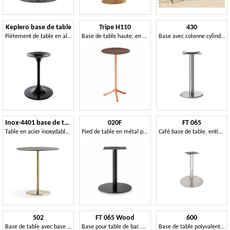
Keplero base de table
Tripe H110
430
Piètement de table en aluminium, au design moderne
Base de table haute, en métal peint
Base avec colonne cylindrique
Inox-4401 base de table
020F
FT 065
Table en acier inoxydable pour bar
Pied de table en métal pratique
Café base de table, entièrement en acier poli
502
FT 065 Wood
600
Base de table avec base ovale
Base pour table de bar, avec une colonne ronde en bois
Base de table polyvalente et fonctionnelle